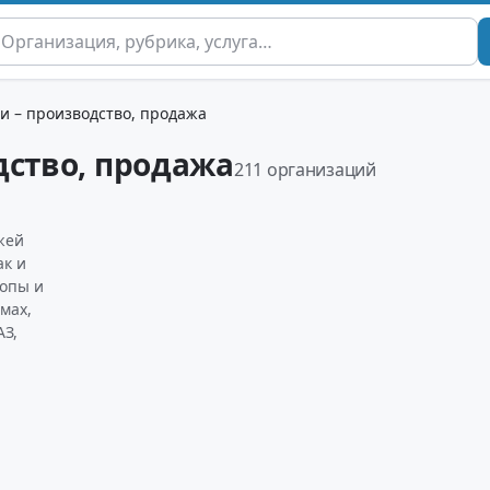
и – производство, продажа
дство, продажа
211 организаций
жей
ак и
ропы и
мах,
АЗ,