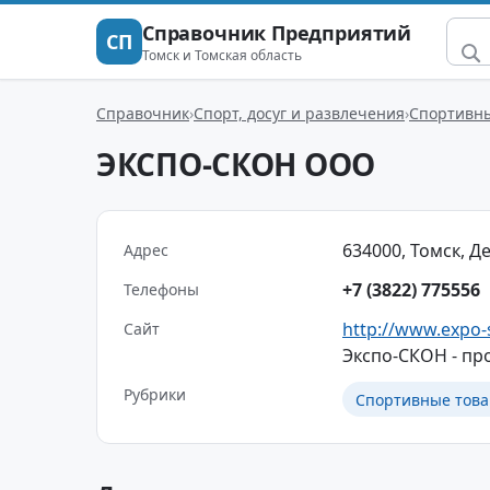
Справочник Предприятий
СП
Томск и Томская область
Справочник
Спорт, досуг и развлечения
Спортивны
ЭКСПО-СКОН ООО
634000, Томск, Д
Адрес
+7 (3822) 775556
Телефоны
http://www.expo-
Сайт
Экспо-СКОН - пр
Рубрики
Спортивные това