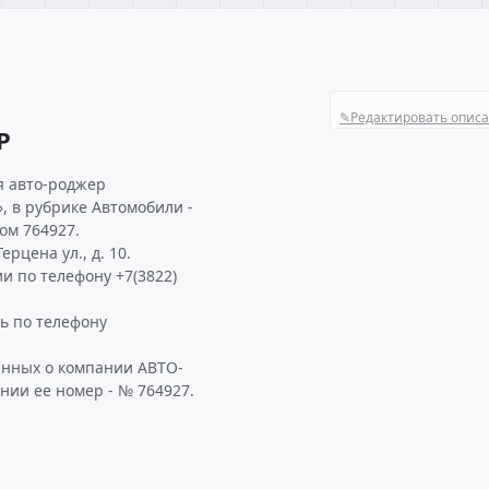
✎
Редактировать опис
Р
я авто-роджер
, в рубрике Автомобили -
ом 764927.
рцена ул., д. 10.
и по телефону +7(3822)
ь по телефону
анных о компании АВТО-
нии ее номер - № 764927.