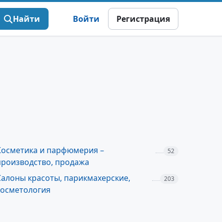
Найти
Войти
Регистрация
Косметика и парфюмерия –
52
производство, продажа
Салоны красоты, парикмахерские,
203
косметология