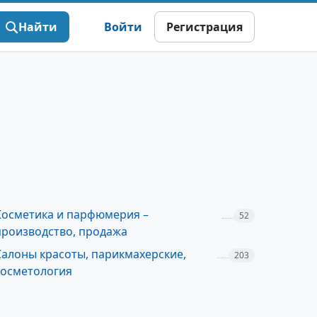
Найти
Войти
Регистрация
Косметика и парфюмерия –
52
производство, продажа
Салоны красоты, парикмахерские,
203
косметология